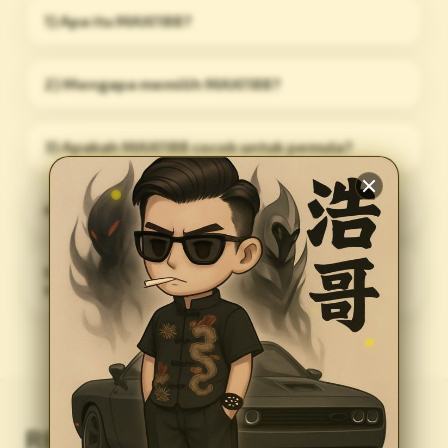
1) Apa itu MAXI188?
2) Mengapa memilih MAXI188?
3) Apakah MAXI188 cocok untuk pemula?
4) Bagaimana kualitas permainan di MAXI188
5) Apa yang membuat MAXI188 berbeda dari
tempat lain?
REVIEWS